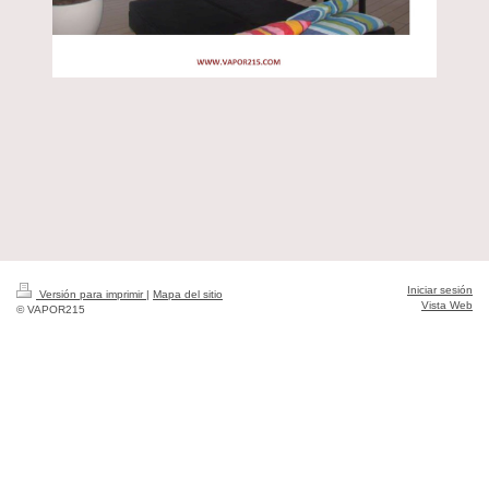
Iniciar sesión
Versión para imprimir
|
Mapa del sitio
Vista Web
© VAPOR215